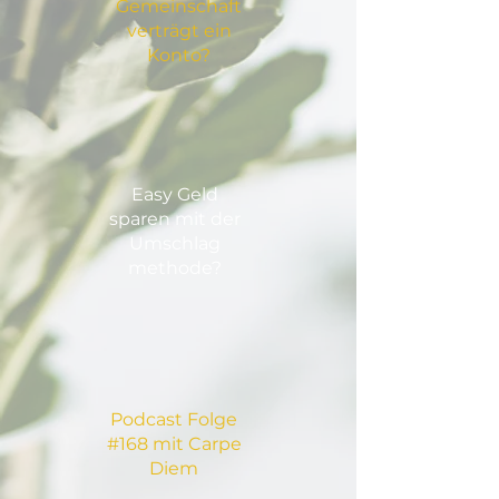
Gemeinschaft
verträgt ein
Konto?
Easy Geld
sparen mit der
Umschlag
methode?
Podcast Folge
#168 mit Carpe
Diem